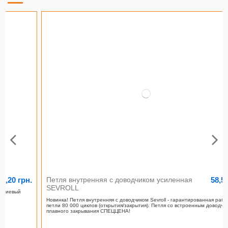
.
58,50 грн.
Петля внутренняя с доводчиком усиленная
SEVROLL
Новинка! Петля внутренняя с доводчиком Sevroll - гарантированная работа
петли 80 000 циклов (открытия/закрытия). Петля со встроенным доводчиком для
плавного закрывания СПЕЦЦЕНА!