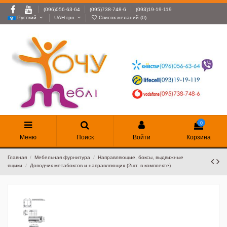
(096)056-63-64
(095)738-748-6
(093)19-19-119
Русский
UAH грн.
Список желаний (
0
)
0
Меню
Поиск
Войти
Корзина
Главная
Мебельная фурнитура
Направляющие, боксы, выдвижные
ящики
Доводчик метабоксов и направляющих (2шт. в комплекте)