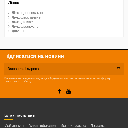
Ліжка
Ліжко односпальне
Ліжко двоспальне
Ліжко дитяче
Ліжко двоярусне
Диваны
Підписатися на новини
Ви зможете скасувати підписку в будь-який час, написавши нам через форму
зворотнього зв'язку.
Блок посилань
Мой аккаунт
Аутентификация
История заказа
Доставка