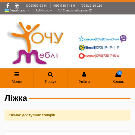
(096)056-63-64
(095)738-748-6
(093)19-19-119
Українська
UAH грн.
Список побажань (
0
)
0
Меню
Пошук
Увійти
Кошик
Ліжка
Немає доступних товарів