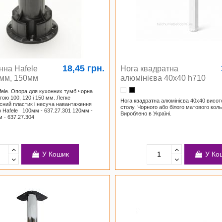
18,45 грн.
нна Hafele
Нога квадратна
мм, 150мм
алюмінієва 40х40 h710
fele. Опора для кухонних тумб чорна
ою 100, 120 і 150 мм. Легке
Нога квадратна алюмінієва 40х40 висо
існий пластик і несуча навантаження
столу. Чорного або білого матового коль
о Hafele 100мм - 637.27.301 120мм -
Вироблено в Україні.
м - 637.27.304
У Кошик
У Ко