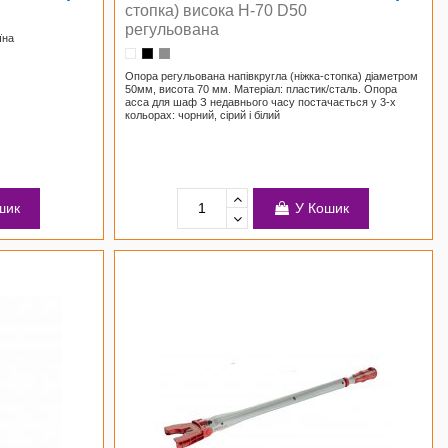
стопка) висока H-70 D50
регульована
їна
Опора регульована напівкругла (ніжка-стопка) діаметром
50мм, висота 70 мм. Матеріал: пластик/сталь. Опора
асса для шаф З недавнього часу постачається у 3-х
кольорах: чорний, сірий і білий
шик
У Кошик