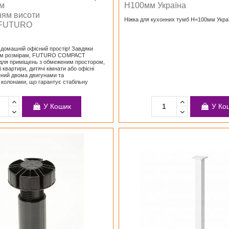
им
H100мм Україна
ням висоти
Ніжка для кухонних тумб H=100мм Укра
) FUTURO
 домашній офісний простір! Завдяки
ним розмірам, FUTURO COMPACT
е для приміщень з обмеженим простором,
і квартири, дитячі кімнати або офісні
ний двома двигунами та
колонами, що гарантує стабільну
У Кошик
У Ко