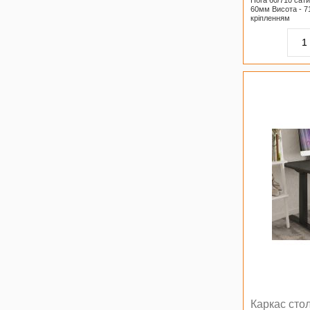
60мм Висота - 7
кріпленням
Каркас стол