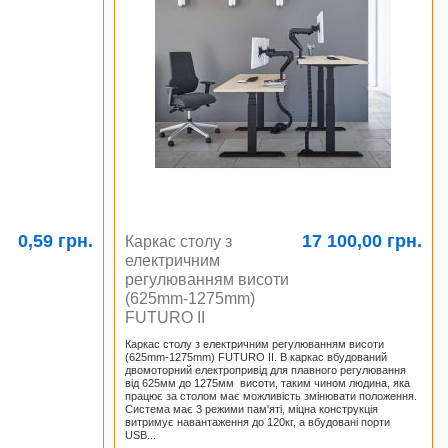
0,59 грн.
17 100,00 грн.
Каркас столу з
електричним
регулюванням висоти
(625mm-1275mm)
FUTURO II
Каркас столу з електричним регулюванням висоти
(625mm-1275mm) FUTURO II. В каркас вбудований
двомоторний електропривід для плавного регулювання
від 625мм до 1275мм висоти, таким чином людина, яка
працює за столом має можливість змінювати положення.
Система має 3 режими пам'яті, міцна конструкція
витримує навантаження до 120кг, а вбудовані порти
USB...