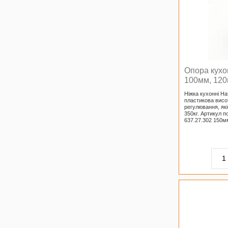
Опора кухо
100мм, 120
Ніжка кухонні Ha
пластикова висот
регулювання, як
350кг. Артикул п
637.27.302 150м