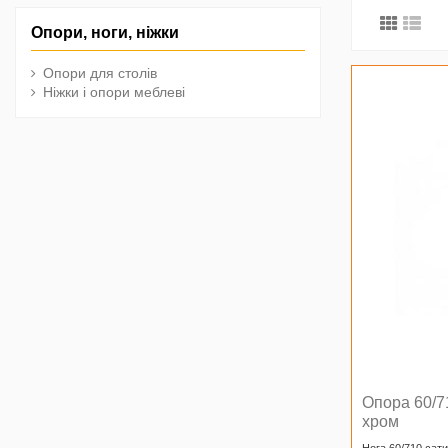
Опори, ноги, ніжки
Опори для столів
Ніжки і опори меблеві
Опора 60/7
хром
Нога 60/710 сат