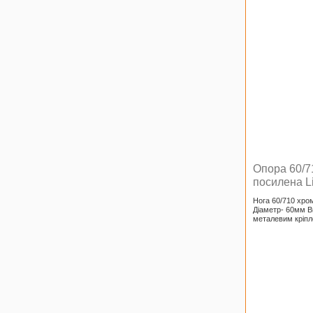
Опора 60/7
посилена L
Нога 60/710 хро
Діаметр- 60мм В
металевим кріп