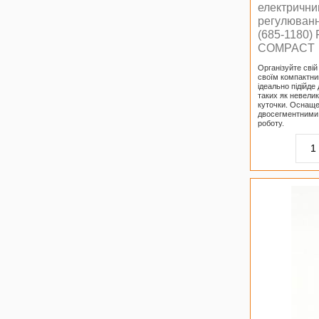
електричн
регулюван
(685-1180
COMPACT
Організуйте свій
своїм компакт
ідеально підійд
таких як невелик
куточки. Оснаще
двосегментними 
роботу.