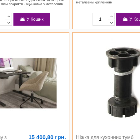
металевим кріпленням
10мм покриття - оцинковка з металевим
У Кошик
У Ко
15 400,80 грн.
у з
Ніжка для кухонних тумб