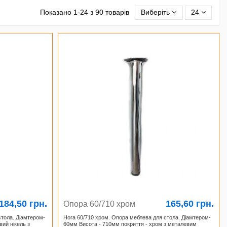
Показано 1-24 з 90 товарів
Виберіть
24
184,50 грн.
165,60 грн.
Опора 60/710 хром
стола. Діамтером-
Нога 60/710 хром. Опора меблева для стола. Діамтером-
вий нікель з
60мм Висота - 710мм покриття - хром з металевим