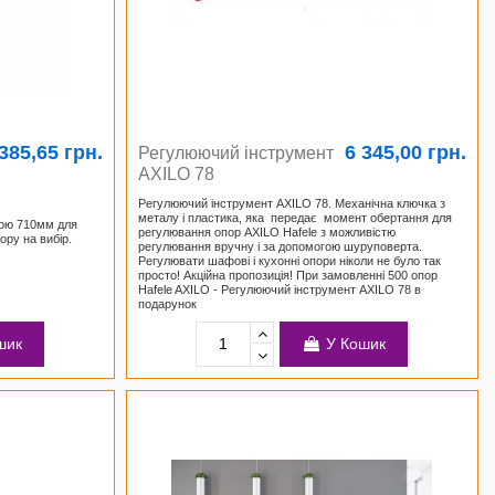
385,65 грн.
6 345,00 грн.
Регулюючий інструмент
AXILO 78
Регулюючий інструмент AXILO 78. Механічна ключка з
металу і пластика, яка передає момент обертання для
тою 710мм для
регулювання опор AXILO Hafele з можливістю
ору на вибір.
регулювання вручну і за допомогою шуруповерта.
Регулювати шафові і кухонні опори ніколи не було так
просто! Акційна пропозиція! При замовленні 500 опор
Hafele AXILO - Регулюючий інструмент AXILO 78 в
подарунок
шик
У Кошик