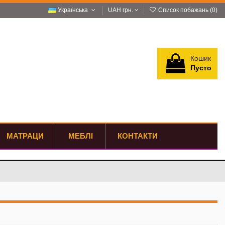
Українська
UAH грн.
Список побажань (
0
)
Кошик
Пусто
Увійти
МАТРАЦИ
МЕБЛІ
КОНТАКТИ