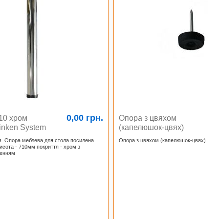
0,00 грн.
10 хром
Опора з цвяхом
inken System
(капелюшок-цвях)
м. Опора меблева для стола посилена
Опора з цвяхом (капелюшок-цвях)
исота - 710мм покриття - хром з
ленням