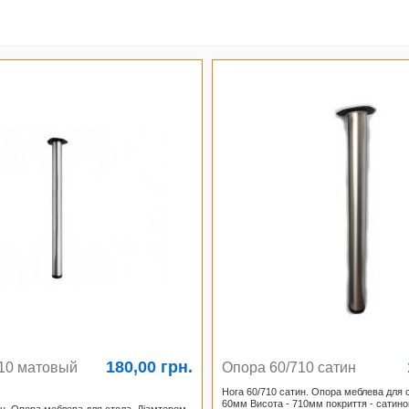
180,00 грн.
10 матовый
Опора 60/710 сатин
Нога 60/710 сатин. Опора меблева для 
60мм Висота - 710мм покриття - сатино
ин. Опора меблева для стола. Діамтером-