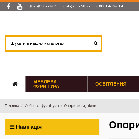
(096)056-63-64
(095)738-748-6
(093)19-19-119
МЕБЛЕВА
ОСВІТЛЕННЯ
ФУРНІТУРА
Головна
Меблева фурнітура
Опори, ноги, ніжки
Опори
Навігація