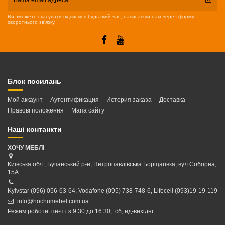
Ви зможете скасувати підписку в будь-який час, написавши нам через форму
зворотнього зв'язку.
Блок посилань
Мой аккаунт
Аутентификация
История заказа
Доставка
Правові положення
Мапа сайту
Наші контанкти
ХОЧУ МЕБЛІ
Київська обл., Бучанський р-н, Петропавлівська Борщагівка, вул.Соборна,
15А
Kyivstar (096) 056-63-64, Vodafone (095) 738-748-6, Lifecell (093)19-19-119
info@hochumebel.com.ua
Режим роботи: пн-пт з 9:30 до 16:30, сб, нд-вихідні