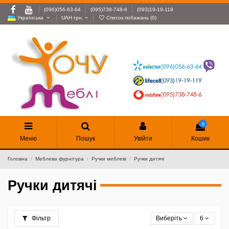
(096)056-63-64
(095)738-748-6
(093)19-19-119
Українська
UAH грн.
Список побажань (
0
)
0
Меню
Пошук
Увійти
Кошик
Головна
Меблева фурнітура
Ручки меблеві
Ручки дитячі
Ручки дитячі
Фільтр
Виберіть
6