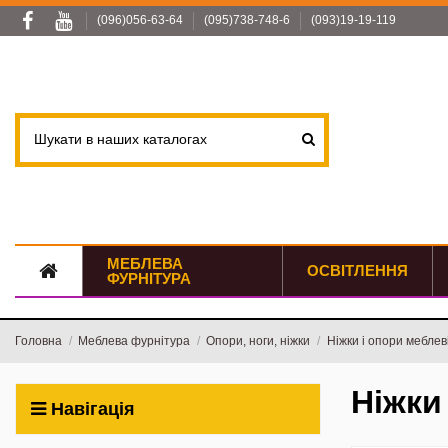
(096)056-63-64
(095)738-748-6
(093)19-19-119
МЕБЛЕВА
ОСВІТЛЕННЯ
ФУРНІТУРА
Головна
Меблева фурнітура
Опори, ноги, ніжки
Ніжки і опори меблев
Ніжки
Навігація