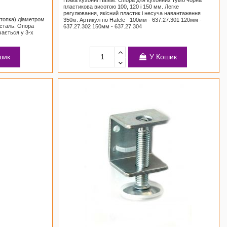
пластикова висотою 100, 120 і 150 мм. Легке
регулювання, якісний пластик і несуча навантаження
стопка) діаметром
350кг. Артикул по Hafele 100мм - 637.27.301 120мм -
/сталь. Опора
637.27.302 150мм - 637.27.304
ається у 3-х
шик
У Кошик