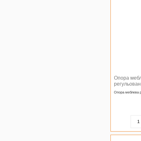
Опора меб
регульован
Опора меблева р