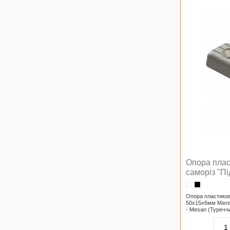
Опора плас
саморіз "Пі
Опора пластикова
50х15х6мм Матер
- Mesan (Туречч