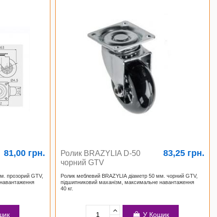
81,00 грн.
83,25 грн.
Ролик BRAZYLIA D-50
чорний GTV
м. прозорий GTV,
Ролик меблевий BRAZYLIA діаметр 50 мм. чорний GTV,
 навантаження
підшипниковий маханізм, максимальне навантаження
40 кг.
шик
У Кошик