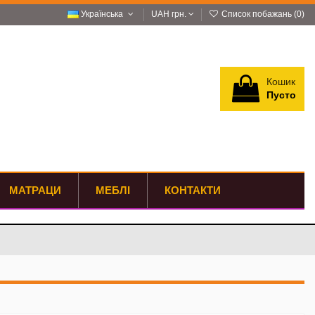
Українська
UAH грн.
Список побажань (
0
)
Кошик
Пусто
Увійти
МАТРАЦИ
МЕБЛІ
КОНТАКТИ