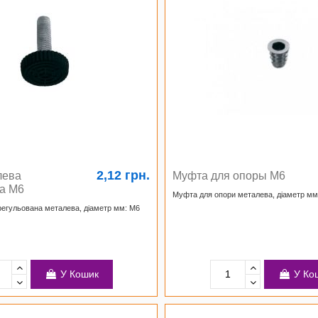
2,12 грн.
лева
Муфта для опоры М6
а М6
Муфта для опори металева, діаметр мм
егульована металева, діаметр мм: М6
У Кошик
У Ко