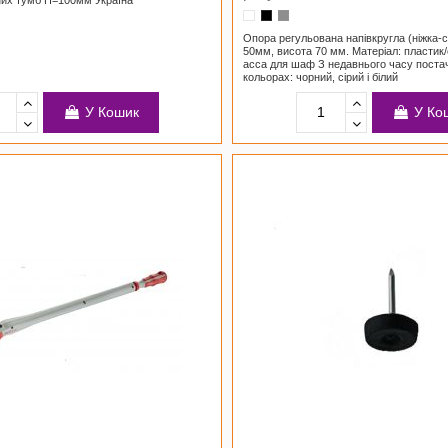
Опора регульована напівкругла (ніжка-
50мм, висота 70 мм. Матеріал: пластик
асса для шаф З недавнього часу постач
кольорах: чорний, сірий і білий
У Кошик
У Ко