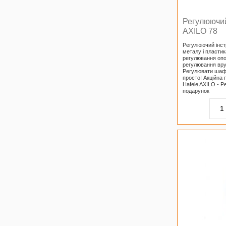
Регулюючий
AXILO 78
Регулюючий інст
металу і пласти
регулювання опо
регулювання вру
Регулювати шафов
просто! Акційна 
Hafele AXILO - 
подарунок