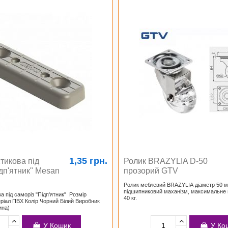
1,35 грн.
тикова під
Ролик BRAZYLIA D-50
дп'ятник" Mesan
прозорий GTV
Ролик меблевий BRAZYLIA діаметр 50 м
підшипниковий маханізм, максимальне
 під саморіз "Підп'ятник" Розмір
40 кг.
іал ПВХ Колір Чорний Білий Виробник
ина)
У Кошик
У Ко