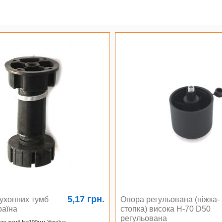
5,17 грн.
кухонних тумб
Опора регульована (ніжка-
раїна
стопка) висока H-70 D50
регульована
них тумб H=100мм Україна