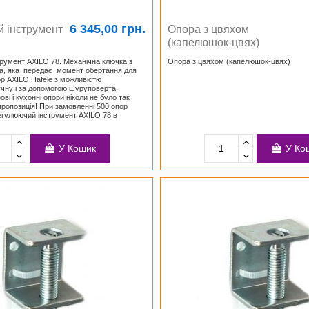
6 345,00 грн.
 інструмент
Опора з цвяхом
(капелюшок-цвях)
румент AXILO 78. Механічна ключка з
Опора з цвяхом (капелюшок-цвях)
ка, яка передає момент обертання для
р AXILO Hafele з можливістю
чну і за допомогою шуруповерта.
і і кухонні опори ніколи не було так
пропозиція! При замовленні 500 опор
Регулюючий інструмент AXILO 78 в
У Кошик
У Ко