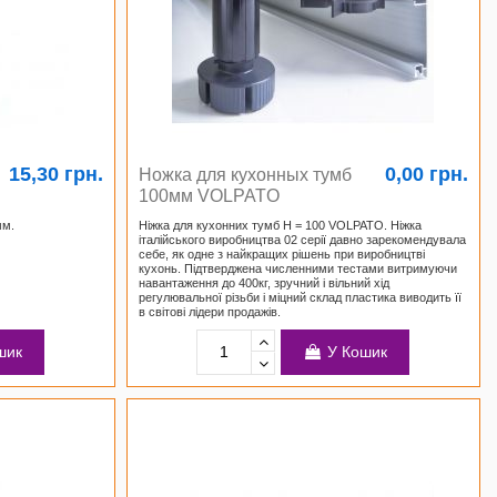
15,30 грн.
0,00 грн.
Ножка для кухонных тумб
100мм VOLPATO
мм.
Ніжка для кухонних тумб Н = 100 VOLPATO. Ніжка
італійського виробництва 02 серії давно зарекомендувала
себе, як одне з найкращих рішень при виробництві
кухонь. Підтверджена численними тестами витримуючи
навантаження до 400кг, зручний і вільний хід
регулювальної різьби і міцний склад пластика виводить її
в світові лідери продажів.
шик
У Кошик