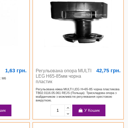
1,63 грн.
42,75 грн.
Регульована опора MULTI
LEG H65-85мм чорна
: М6
пластик
Регульована ніжка MULTI LEG H=65-85 чорна пластикова
TB02.0116.05.061 REJS (Польща). Трискладова опора з
майданчиком з можливістю регулювання хрестовою
викруткою.
шик
У Кошик