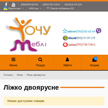
(096)056-63-64
(095)738-748-6
(093)19-19-119
Українська
UAH грн.
Список побажань (
0
)
0
Меню
Пошук
Увійти
Кошик
Головна
Ліжка
Ліжко двоярусне
Ліжко двоярусне
Немає доступних товарів